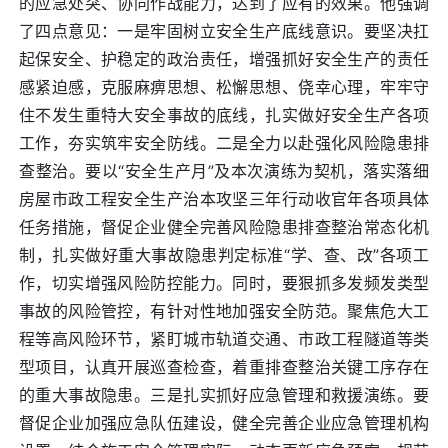
的应急处突、协同作战能力，达到了应有的效果。他强调
了四点意见：一是牢固树立安全生产底线意识。要坚决扛
起保安全、护稳定的政治责任，增强抓好安全生产的责任
感紧迫感，克服麻痹思想、松懈思想、侥幸心理，牢牢守
住不发生重特大安全事故的底线，扎实做好安全生产各项
工作，夯实筑牢安全防线。二是全力以赴强化风险隐患排
查整治。要以“安全生产月”及本次演练为契机，落实落细
房屋市政工程安全生产治本攻坚三年行动收官年各项具体
任务措施，督促企业健全完善风险隐患排查整治常态化机
制，扎实做好重大事故隐患判定标准“学、查、改”各项工
作，切实增强风险防控能力。同时，要狠抓多发频发类型
事故的风险管控，有针对性地加强安全防范。聚焦危大工
程等高风险环节，紧盯城市轨道交通、市政工程隧道等类
型项目，认真开展巡查检查，着重排查整治关键工序存在
的重大事故隐患。三是扎实抓好应急管理和救援演练。要
督促企业加强应急队伍建设，健全完善企业应急管理机构