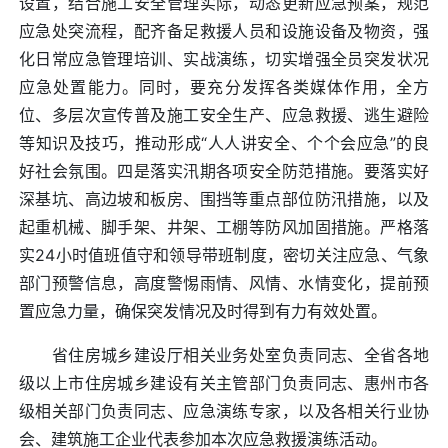
设置，结合施工安全管理实际，动态更新应急预案，规范
应急处突流程，配齐备足救援人员和设施设备及物资，强
化日常应急管理培训、实战演练，切实增强全员突发状况
应急处置能力。同时，要充分发挥各类媒体作用，全方
位、多层次宣传普及施工安全生产、应急救援、逃生避险
等知识及技巧，推动形成“人人讲安全、个个会应急”的良
好社会氛围。四是落实汛期各项安全防范措施。要落实好
深基坑、高边坡和板房、围挡等重点部位防汛措施，以及
起重机械、脚手架、井架、工棚等防风加固措施。严格落
实24小时值班值守和领导带班制度，密切关注应急、气象
部门预警信息，高度警惕雨情、风情、水情变化，提前预
置应急力量，确保突发情况及时得到有力有效处置。
省住房城乡建设厅相关业务处室负责同志、全省各地
级以上市住房城乡建设有关主管部门负责同志、惠州市各
级相关部门负责同志、应急演练专家，以及各相关行业协
会、建筑施工企业代表参加本次应急救援演练活动。