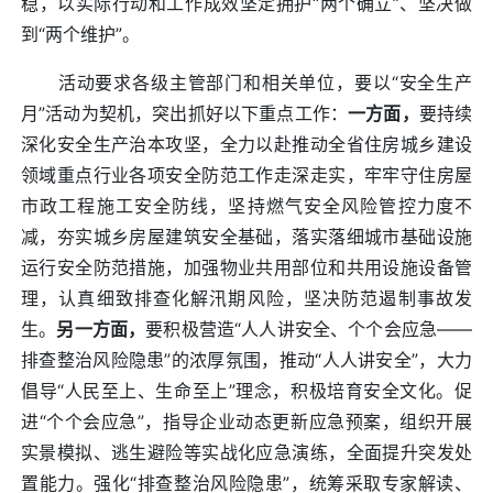
稳，以实际行动和工作成效坚定拥护“两个确立”、坚决做
到“两个维护”。
活动要求各级主管部门和相关单位，要以“安全生产
月”活动为契机，突出抓好以下重点工作：
一方面，
要持续
深化安全生产治本攻坚，全力以赴推动全省住房城乡建设
领域重点行业各项安全防范工作走深走实，牢牢守住房屋
市政工程施工安全防线，坚持燃气安全风险管控力度不
减，夯实城乡房屋建筑安全基础，落实落细城市基础设施
运行安全防范措施，加强物业共用部位和共用设施设备管
理，认真细致排查化解汛期风险，坚决防范遏制事故发
生。
另一方面，
要积极营造“人人讲安全、个个会应急——
排查整治风险隐患”的浓厚氛围，推动“人人讲安全”，大力
倡导“人民至上、生命至上”理念，积极培育安全文化。促
进“个个会应急”，指导企业动态更新应急预案，组织开展
实景模拟、逃生避险等实战化应急演练，全面提升突发处
置能力。强化“排查整治风险隐患”，统筹采取专家解读、